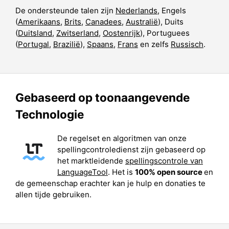
De ondersteunde talen zijn
Nederlands
, Engels
(
Amerikaans
,
Brits
,
Canadees
,
Australië
), Duits
(
Duitsland
,
Zwitserland
,
Oostenrijk
), Portuguees
(
Portugal
,
Brazilië
),
Spaans
,
Frans
en zelfs
Russisch
.
Gebaseerd op toonaangevende
Technologie
De regelset en algoritmen van onze
spellingcontroledienst zijn gebaseerd op
het marktleidende
spellingscontrole van
LanguageTool
. Het is
100% open source
en
de gemeenschap erachter kan je hulp en donaties te
allen tijde gebruiken.