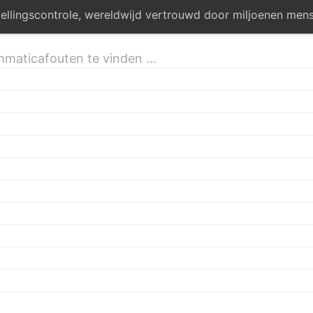
ellingscontrole, wereldwijd vertrouwd door miljoenen mens