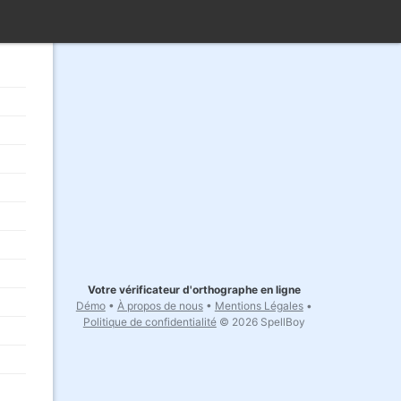
Votre vérificateur d'orthographe en ligne
Démo
•
À propos de nous
•
Mentions Légales
•
Politique de confidentialité
© 2026 SpellBoy