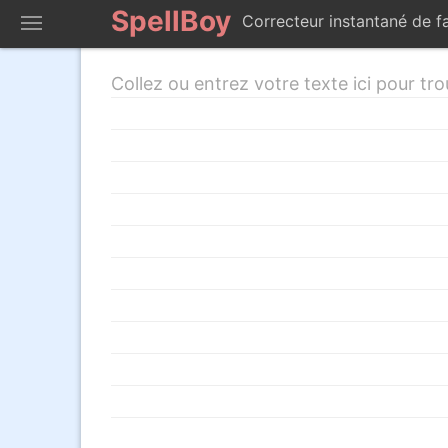
SpellBoy
Correcteur instantané de 