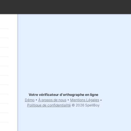
Votre vérificateur d'orthographe en ligne
Démo
•
À propos de nous
•
Mentions Légales
•
Politique de confidentialité
© 2026 SpellBoy