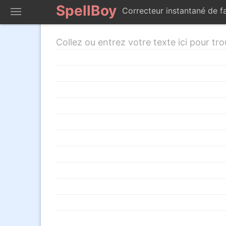
SpellBoy
Correcteur instantané de 