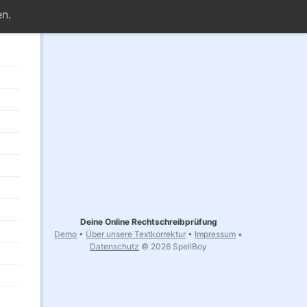
n.
Deine Online Rechtschreibprüfung
Demo
•
Über unsere Textkorrektur
•
Impressum
•
Datenschutz
© 2026 SpellBoy