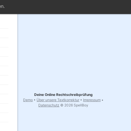
n.
Deine Online Rechtschreibprüfung
Demo
•
Über unsere Textkorrektur
•
Impressum
•
Datenschutz
© 2026 SpellBoy