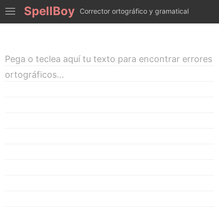
SpellBoy
Corrector ortográfico y gramatical