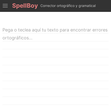
SpellBoy
Corrector ortográfico y gramatical