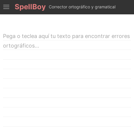
SpellBoy
Corrector ortográfico y gramatical